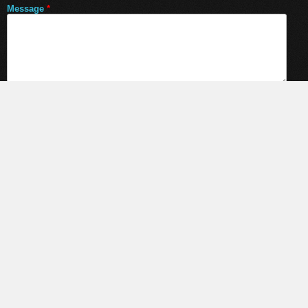
Message
*
•
Mentions légales
• Site internet réalisé par :
LaraWeb.fr
-
Création de site Internet
• Validé