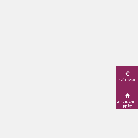
DE
PR
PRÊT IMMO
VO
AS
ASSURANCE
PR
PRÊT