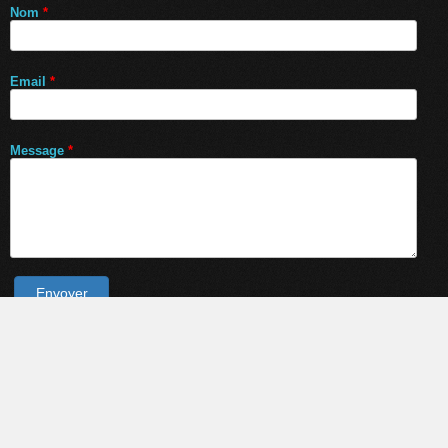
Nom
*
Email
*
Message
*