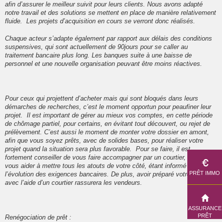
afin d’assurer le meilleur suivit pour leurs clients. Nous avons adapté
notre travail et des solutions se mettent en place de manière relativement
fluide. Les projets d’acquisition en cours se verront donc réalisés.
Chaque acteur s’adapte également par rapport aux délais des conditions
suspensives, qui sont actuellement de 90jours pour se caller au
traitement bancaire plus long. Les banques suite à une baisse de
personnel et une nouvelle organisation peuvant être moins réactives.
Pour ceux qui projettent d’acheter mais qui sont bloqués dans leurs
démarches de recherches, c’est le moment opportun pour peaufiner leur
projet. Il est important de gérer au mieux vos comptes, en cette période
de chômage partiel, pour certains, en évitant tout découvert, ou rejet de
prélèvement. C’est aussi le moment de monter votre dossier en amont,
afin que vous soyez prêts, avec de solides bases, pour réaliser votre
projet quand la situation sera plus favorable. Pour se faire, il est
fortement conseiller de vous faire accompagner par un courtier, qui saura
DE
vous aider à mettre tous les atouts de votre côté, étant informé de
PR
PRÊT IMMO
l’évolution des exigences bancaires. De plus, avoir préparé votre dossier
avec l’aide d’un courtier rassurera les vendeurs.
VO
AS
ASSURANCE
PR
PRÊT
Renégociation de prêt :